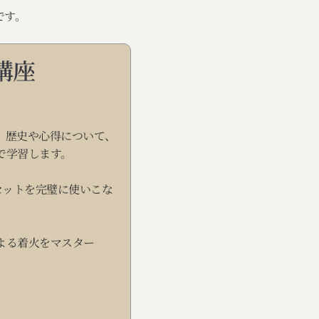
です。
講座
、歴史や心得について、
で学習します。
セットを完璧に使いこな
による着火をマスター