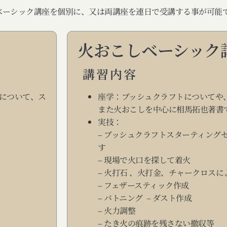
ベーシック講座を個別に、又は両講座を連日で受講する事が可能
火おこしベーシック
講習内容
について、ス
座学：ブッシュクラフトについてや
また火おこしを中心に相馬拓也著書
実技：
– ブッシュクラフトスターティング
す
– 現場で火口を探して着火
– 火打石 、火打金、チャークロス
– フェザースティック作成
– バトニング – ダスト作成
– 火力調整
– たき火の痕跡を残さない撤収等