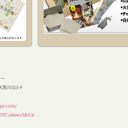
ター
黒川313-9
gai.com/
zJfDTCo86wcMvC6