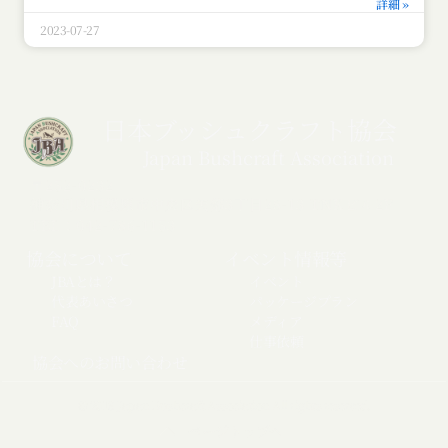
詳細 »
2023-07-27
日本ブッシュクラフト協会
Japan Bushcraft Association
〒252-0232
神奈川県相模原市中央区矢部3丁目28-13 TNKビル2F
TEL：042-786-1153
協会について
イベント情報等
JBAとは？
イベント
代表あいさつ
パッケージプラン
FAQ
メディア
仕事依頼
協会へのお問い合わせ
© 2018 Japan Bushcraft Association All rights reserved.
ページトップへ