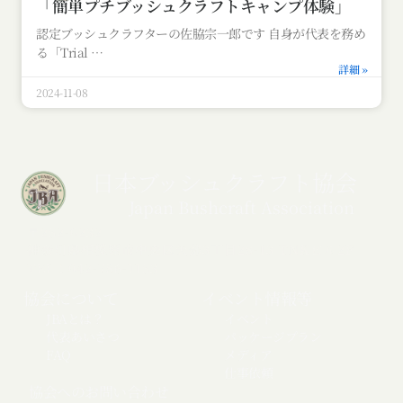
「簡単プチブッシュクラフトキャンプ体験」
認定ブッシュクラフターの佐脇宗一郎です 自身が代表を務め
る「Trial
詳細 »
2024-11-08
日本ブッシュクラフト協会
Japan Bushcraft Association
〒252-0232
神奈川県相模原市中央区矢部3丁目28-13 TNKビル2F
TEL：042-786-1153
協会について
イベント情報等
JBAとは？
イベント
代表あいさつ
パッケージプラン
FAQ
メディア
仕事依頼
協会へのお問い合わせ