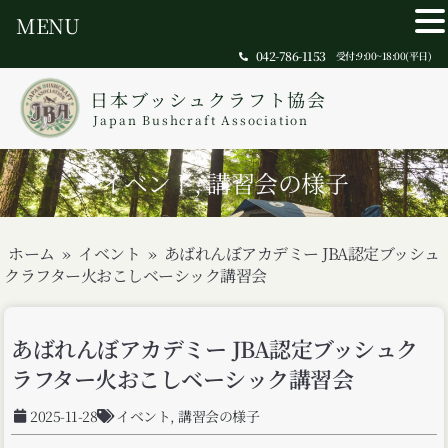
MENU
042-786-1153
受付:9:00~18:00(平日)
日本ブッシュクラフト協会
Japan Bushcraft Association
イベント
,
講習会の様子
ホーム
»
イベント
»
あばれんぼアカデミー JBA認定ブッシュ
クラフター火おこしベーシック講習会
あばれんぼアカデミー JBA認定ブッシュク
ラフター火おこしベーシック講習会
2025-11-28
イベント
,
講習会の様子