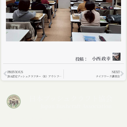
小西 政幸
投稿：
PREVIOUS
NEXT
JBA認定ブッシュクラフター（R）アウトフィッターカナディアンカヌー講習会
ナイフワーク講習会
日本ブッシュクラフト協会
Japan Bushcraft Association
〒252-0232
神奈川県相模原市中央区矢部3丁目28-13 TNKビル2F
TEL：042-786-1153