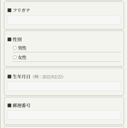
■ フリガナ
■ 性別
男性
女性
■ 生年月日
（例：2022/02/22）
■ 郵便番号