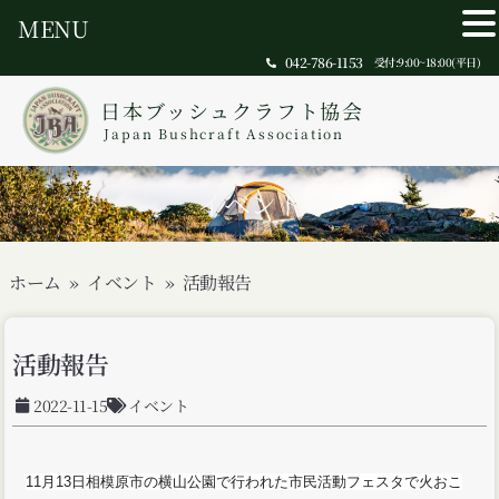
MENU
042-786-1153
受付:9:00~18:00(平日)
日本ブッシュクラフト協会
Japan Bushcraft Association
イベント
ホーム
»
イベント
»
活動報告
活動報告
2022-11-15
イベント
11月13日相模原市の横山公園で行われた市民活動フェスタで
火おこ