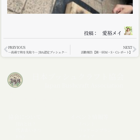
愛裕メイ
投稿：
PREVIOUS
NEXT
―高萩で秋を先取り― JBA認定ブッシュクラフター第2回 交流会が実施されました
活動報告【第一回M・S・Cレポート】
日本ブッシュクラフト協会
Japan Bushcraft Association
〒252-0232
神奈川県相模原市中央区矢部3丁目28-13 TNKビル2F
TEL：042-786-1153
協会について
イベント情報等
JBAとは？
イベント
代表あいさつ
パッケージプラン
FAQ
メディア