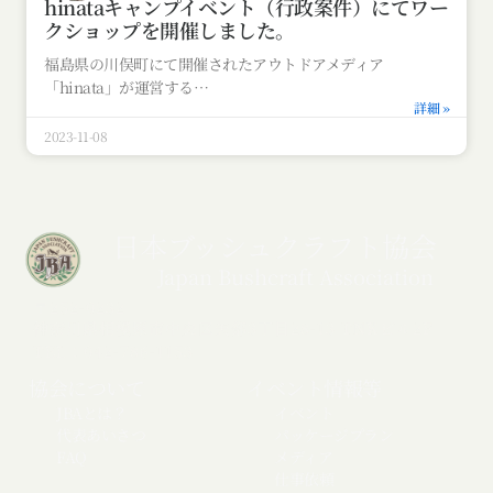
hinataキャンプイベント（行政案件）にてワー
クショップを開催しました。
福島県の川俣町にて開催されたアウトドアメディア
「hinata」が運営する
詳細 »
2023-11-08
日本ブッシュクラフト協会
Japan Bushcraft Association
〒252-0232
神奈川県相模原市中央区矢部3丁目28-13 TNKビル2F
TEL：042-786-1153
協会について
イベント情報等
JBAとは？
イベント
代表あいさつ
パッケージプラン
FAQ
メディア
仕事依頼