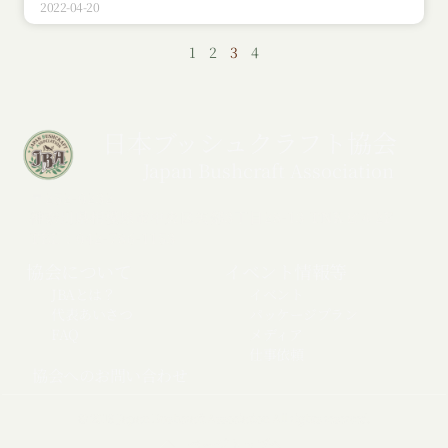
2022-04-20
1
2
3
4
日本ブッシュクラフト協会
Japan Bushcraft Association
〒252-0232
神奈川県相模原市中央区矢部3丁目28-13 TNKビル2F
TEL：042-786-1153
協会について
イベント情報等
JBAとは？
イベント
代表あいさつ
パッケージプラン
FAQ
メディア
仕事依頼
協会へのお問い合わせ
© 2018 Japan Bushcraft Association All rights reserved.
ページトップへ